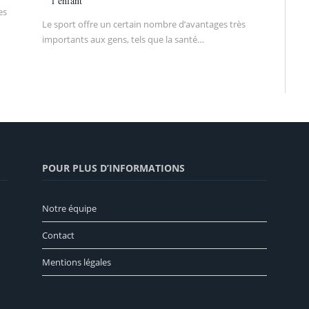
l’enfant
es
Le sport offre un certain nombre d’avantages très
importants aux gens, tels que la santé…
POUR PLUS D’INFORMATIONS
Notre équipe
Contact
Mentions légales