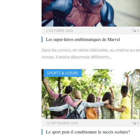
2 OCTOBRE 2020
0
Les super-héros emblématiques de Marvel
Dans les comics, en séries télévisées, au cinéma ou e
roman, il existe désormais différents…
SPORTS & LOISIRS
15 SEPTEMBRE 2020
0
Le sport peut-il conditionner le succès scolaire?