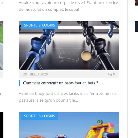
ne
Voulez-vous avoir un corps de rêve ? Étant un exercice
…
de musculation complet, le squat…
SPORTS & LOISIRS
20 JUILLET 2020
0
Comment entretenir un baby-foot en bois ?
u
Avoir un baby-foot est très facile, mais l’entretenir n’est
pas aussi aisé qu’on pourrait le…
SPORTS & LOISIRS