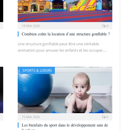
18 MAI 2020
0
Combien coûte la location d’une structure gonflable ?
Une structure gonflable peut être une véritable
animation pour amuser les enfants et les occuper.…
SPORTS & LOISIRS
15 MAI 2020
0
Les bienfaits du sport dans le développement sain de