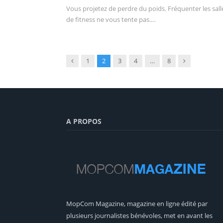
Vous projetez de perdre du poids. Fréquenter les sall
de fitness ne vous tente pas.…
Précédent
Suivant
1
2
3
4
…
8
A PROPOS
MopCom Magazine, magazine en ligne édité par
plusieurs journalistes bénévoles, met en avant les