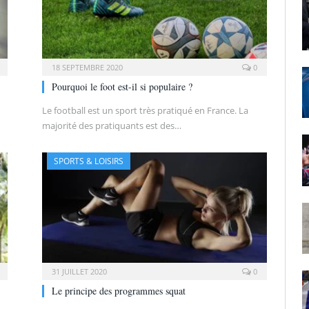
18 SEPTEMBRE 2020
0
Pourquoi le foot est-il si populaire ?
n
Le football est un sport très pratiqué en France. La
majorité des pratiquants est des…
SPORTS & LOISIRS
31 JUILLET 2020
0
Le principe des programmes squat