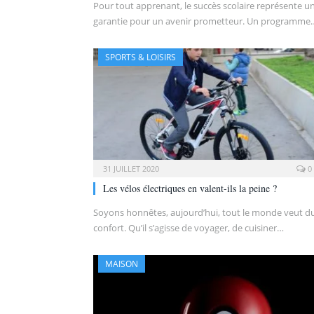
Pour tout apprenant, le succès scolaire représente u
garantie pour un avenir prometteur. Un programme
SPORTS & LOISIRS
31 JUILLET 2020
0
Les vélos électriques en valent-ils la peine ?
Soyons honnêtes, aujourd’hui, tout le monde veut d
confort. Qu’il s’agisse de voyager, de cuisiner…
MAISON