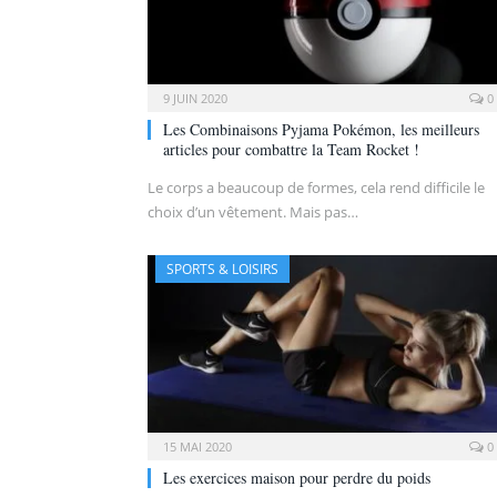
9 JUIN 2020
0
Les Combinaisons Pyjama Pokémon, les meilleurs
articles pour combattre la Team Rocket !
Le corps a beaucoup de formes, cela rend difficile le
choix d’un vêtement. Mais pas…
SPORTS & LOISIRS
15 MAI 2020
0
Les exercices maison pour perdre du poids