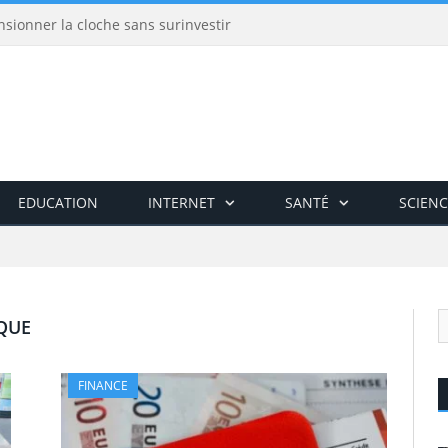
nsionner la cloche sans surinvestir
EDUCATION
INTERNET
SANTÉ
SCIENC
QUE
FINANCE