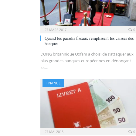
27 MARS 2017
0
Quand les paradis fiscaux remplissent les caisses des
banques
L’ONG britannique Oxfam a choisi de s’attaquer aux
plus grandes banques européennes en dénonçant
les…
FINANCE
27 MAI 2015
0