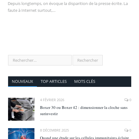
Depuis longtemps, on évoque la disparition de la presse écrite. La
faute à Internet surtout,…
NOUVEAUX
TOP ARTICLES
MOTS CLÉS
4 FÉVRIER 2026
0
Boxer 30 ou Boxer 42 : dimensionner la cloche sans
surinvestir
8 DÉCEMBRE 2025
0
Quand une étude sur les cellules immunitaires éclaire