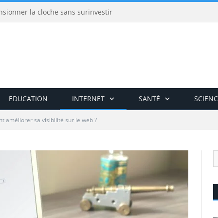
nsionner la cloche sans surinvestir
EDUCATION
INTERNET
SANTÉ
SCIENC
améliorer sa visibilité sur le web ?