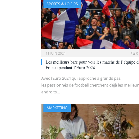
SPORTS & LOISIRS
11 JUIN 2024
0
Les meilleurs bars pour voir les matchs de l’équipe d
France pendant l’Euro 2024
Avec l’Euro 2024 qui approche à grands pas,
les passionnés de football cherchent déjà les meilleur
endroits…
MARKETING