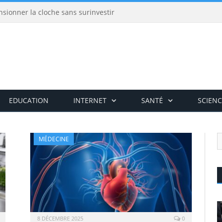
nsionner la cloche sans surinvestir
EDUCATION
INTERNET
SANTÉ
SCIENC
MÉDECINE
8 DÉCEMBRE 2025
0