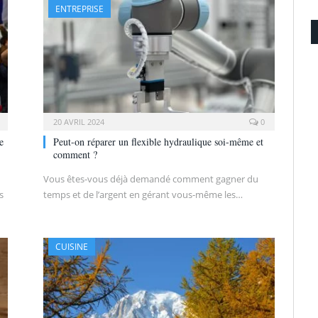
ENTREPRISE
20 AVRIL 2024
0
e
Peut-on réparer un flexible hydraulique soi-même et
comment ?
Vous êtes-vous déjà demandé comment gagner du
s
temps et de l’argent en gérant vous-même les…
CUISINE