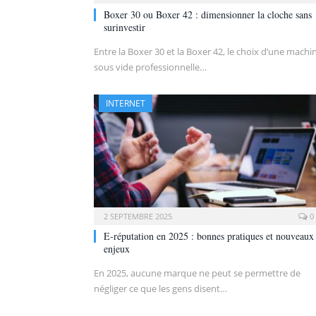
Boxer 30 ou Boxer 42 : dimensionner la cloche sans
surinvestir
Entre la Boxer 30 et la Boxer 42, le choix d’une machi
sous vide professionnelle…
INTERNET
2 SEPTEMBRE 2025
0
E‑réputation en 2025 : bonnes pratiques et nouveaux
enjeux
En 2025, aucune marque ne peut se permettre de
négliger ce que les gens disent…