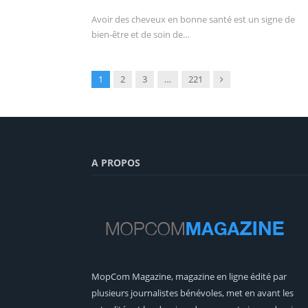
Avoir des cheveux en bonne santé est un signe de
bien-être et de soin de…
Suivant
1
2
3
…
221
A PROPOS
MopCom Magazine, magazine en ligne édité par
plusieurs journalistes bénévoles, met en avant les