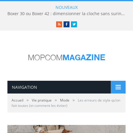
NOUVEAUX
Boxer 30 ou Boxer 42 : dimensionner la cloche sans surinvestir
RSS
Facebook
Twitter
NAVIGATION
»
»
»
Accueil
Vie pratique
Mode
Les erreurs de style qu’on
fait toutes (et comment les éviter)