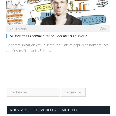
26 JUIN 2015
0
Se former à la communication : des métiers d’avenir
La communication est un secteur qui attire depuis de nombreuses
années les étudiants. Si l’on…
NOUVEAUX
TOP ARTICLES
MOTS CLÉS