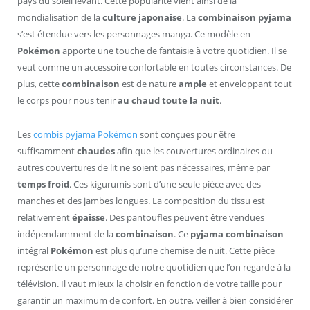
pays du soleil levant. Cette popularité vient ainsi de la
mondialisation de la
culture japonaise
. La
combinaison pyjama
s’est étendue vers les personnages manga. Ce modèle en
Pokémon
apporte une touche de fantaisie à votre quotidien. Il se
veut comme un accessoire confortable en toutes circonstances. De
plus, cette
combinaison
est de nature
ample
et enveloppant tout
le corps pour nous tenir
au chaud toute la nuit
.
Les
combis pyjama Pokémon
sont conçues pour être
suffisamment
chaudes
afin que les couvertures ordinaires ou
autres couvertures de lit ne soient pas nécessaires, même par
temps froid
. Ces kigurumis sont d’une seule pièce avec des
manches et des jambes longues. La composition du tissu est
relativement
épaisse
. Des pantoufles peuvent être vendues
indépendamment de la
combinaison
. Ce
pyjama combinaison
intégral
Pokémon
est plus qu’une chemise de nuit. Cette pièce
représente un personnage de notre quotidien que l’on regarde à la
télévision. Il vaut mieux la choisir en fonction de votre taille pour
garantir un maximum de confort. En outre, veiller à bien considérer