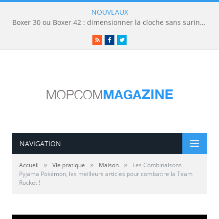
NOUVEAUX
Boxer 30 ou Boxer 42 : dimensionner la cloche sans surinvestir
RSS
Facebook
Twitter
NAVIGATION
»
»
»
Accueil
Vie pratique
Maison
Les Combinaisons
Pyjama Pokémon, les meilleurs articles pour combattre la Team
Rocket !