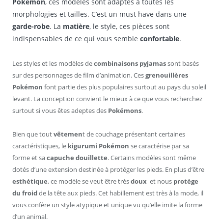
Pokémon
, ces modèles sont adaptés à toutes les
morphologies et tailles. C’est un must have dans une
garde-robe
. La
matière
, le style, ces pièces sont
indispensables de ce qui vous semble
confortable
.
Les styles et les modèles de
combinaisons pyjamas
sont basés
sur des personnages de film d’animation. Ces
grenouillères
Pokémon
font partie des plus populaires surtout au pays du soleil
levant. La conception convient le mieux à ce que vous recherchez
surtout si vous êtes adeptes des
Pokémons
.
Bien que tout
vêtemen
t de couchage présentant certaines
caractéristiques, le
kigurumi Pokémon
se caractérise par sa
forme et sa
capuche douillette
. Certains modèles sont même
dotés d’une extension destinée à protéger les pieds. En plus d’être
esthétique
, ce modèle se veut être très
doux
et nous
protège
du froid
de la tête aux pieds. Cet habillement est très à la mode, il
vous confère un style atypique et unique vu qu’elle imite la forme
d’un animal.