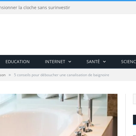
nsionner la cloche sans surinvestir
EDUCATION
INTERNET
SANTÉ
SCIENC
»
son
5 conseils pour déboucher une canalisation de baignoire