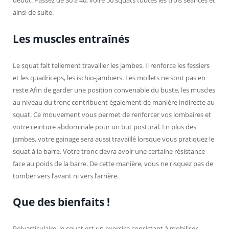
début. Passez de 30 à 40, voire 50 squats toutes les trois séances et
ainsi de suite.
Les muscles entraînés
Le squat fait tellement travailler les jambes. Il renforce les fessiers
et les quadriceps, les ischio-jambiers. Les mollets ne sont pas en
reste.Afin de garder une position convenable du buste, les muscles
au niveau du tronc contribuent également de manière indirecte au
squat. Ce mouvement vous permet de renforcer vos lombaires et
votre ceinture abdominale pour un but postural. En plus des
jambes, votre gainage sera aussi travaillé lorsque vous pratiquez le
squat à la barre. Votre tronc devra avoir une certaine résistance
face au poids de la barre. De cette manière, vous ne risquez pas de
tomber vers l’avant ni vers l’arrière.
Que des bienfaits !
Polyarticulaire, le squat est un exercice consistant à mobiliser