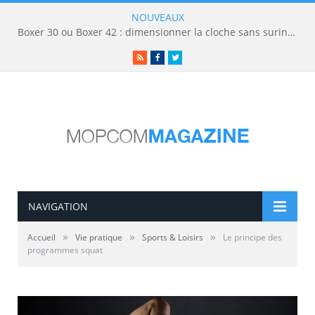
NOUVEAUX
Boxer 30 ou Boxer 42 : dimensionner la cloche sans surinvestir
RSS
Facebook
Twitter
NAVIGATION
»
»
»
Accueil
Vie pratique
Sports & Loisirs
Le principe des
programmes squat