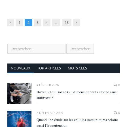
Précédent
Suivant
1
2
3
4
…
13
NOUVEAUX
TOP ARTICLES
MOTS CLÉS
4 FÉVRIER 2026
0
Boxer 30 ou Boxer 42 : dimensionner la cloche sans
surinvestir
8 DÉCEMBRE 2025
0
Quand une étude sur les cellules immunitaires éclaire
aussi l’hypertension