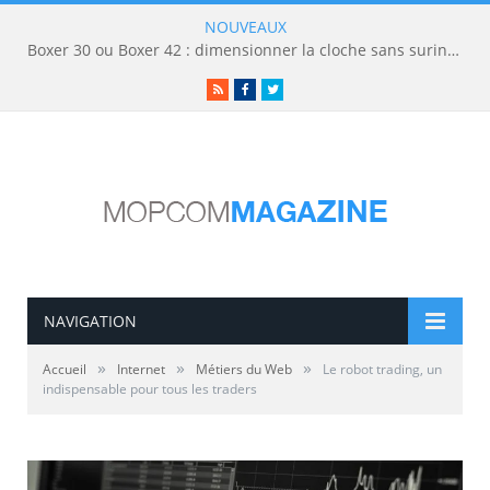
NOUVEAUX
Boxer 30 ou Boxer 42 : dimensionner la cloche sans surinvestir
RSS
Facebook
Twitter
NAVIGATION
»
»
»
Accueil
Internet
Métiers du Web
Le robot trading, un
indispensable pour tous les traders