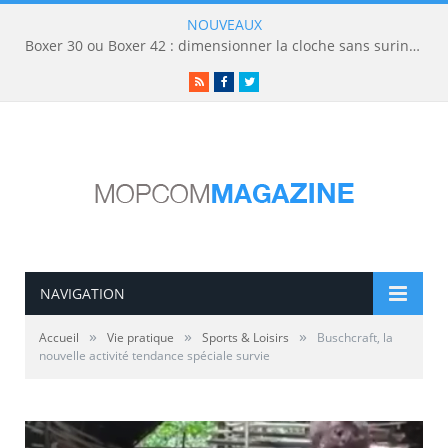
NOUVEAUX
Boxer 30 ou Boxer 42 : dimensionner la cloche sans surinvestir
RSS
Facebook
Twitter
NAVIGATION
»
»
»
Accueil
Vie pratique
Sports & Loisirs
Buschcraft, la
nouvelle activité tendance spéciale survie