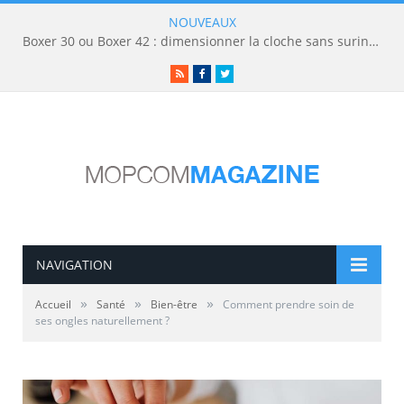
NOUVEAUX
Boxer 30 ou Boxer 42 : dimensionner la cloche sans surinvestir
RSS
Facebook
Twitter
NAVIGATION
»
»
»
Accueil
Santé
Bien-être
Comment prendre soin de
ses ongles naturellement ?