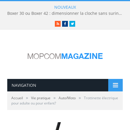
NOUVEAUX
Boxer 30 ou Boxer 42 : dimensionner la cloche sans surinvestir
RSS
Facebook
Twitter
NAVIGATION
»
»
»
Accueil
Vie pratique
Auto/Moto
Trottinette électrique
pour adulte ou pour enfant?