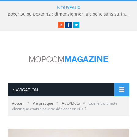
NOUVEAUX
Boxer 30 ou Boxer 42 : dimensionner la cloche sans surinvestir
RSS
Facebook
Twitter
NAVIGATION
»
»
»
Accueil
Vie pratique
Auto/Moto
Quelle trottinette
électrique choisir pour se déplacer en ville ?