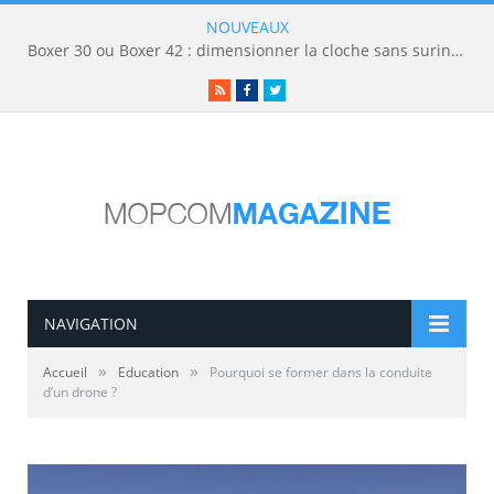
NOUVEAUX
Boxer 30 ou Boxer 42 : dimensionner la cloche sans surinvestir
RSS
Facebook
Twitter
NAVIGATION
»
»
Accueil
Education
Pourquoi se former dans la conduite
d’un drone ?