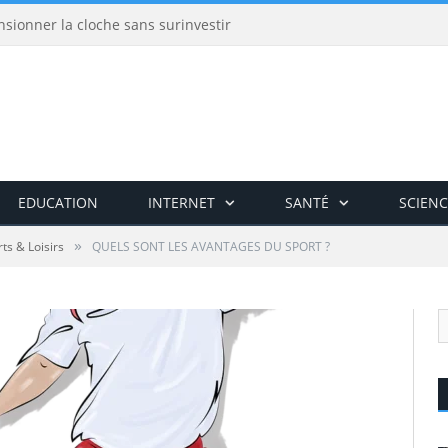
nsionner la cloche sans surinvestir
EDUCATION
INTERNET
SANTÉ
SCIENC
»
ts & Loisirs
QUELS SONT LES AVANTAGES DU SPORT ?