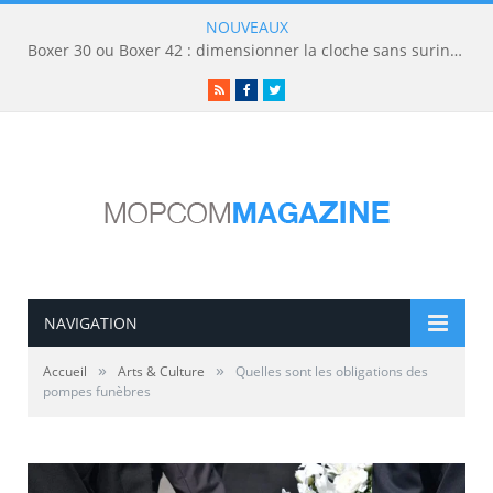
NOUVEAUX
Boxer 30 ou Boxer 42 : dimensionner la cloche sans surinvestir
RSS
Facebook
Twitter
NAVIGATION
»
»
Accueil
Arts & Culture
Quelles sont les obligations des
pompes funèbres