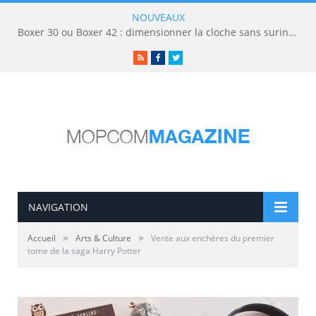
NOUVEAUX
Boxer 30 ou Boxer 42 : dimensionner la cloche sans surinvestir
RSS
Facebook
Twitter
NAVIGATION
»
»
Accueil
Arts & Culture
Vente aux enchères du premier
tome de la saga Harry Potter