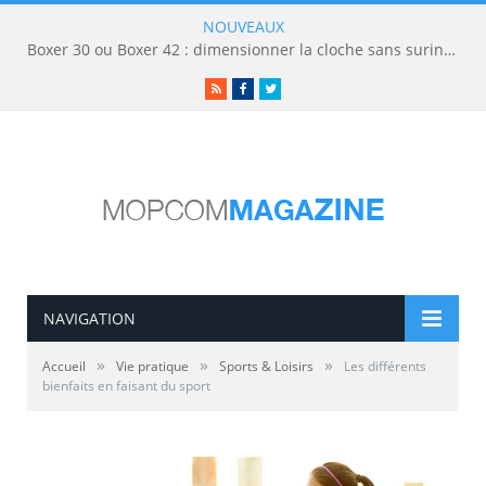
NOUVEAUX
Boxer 30 ou Boxer 42 : dimensionner la cloche sans surinvestir
RSS
Facebook
Twitter
NAVIGATION
»
»
»
Accueil
Vie pratique
Sports & Loisirs
Les différents
bienfaits en faisant du sport