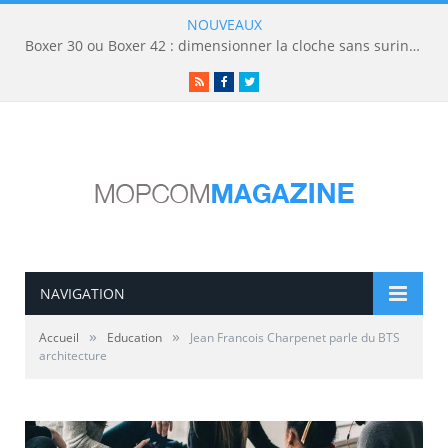
NOUVEAUX
Boxer 30 ou Boxer 42 : dimensionner la cloche sans surinvestir
RSS
Facebook
Twitter
NAVIGATION
»
»
Accueil
Education
Jean Francois Charpenet parle du BTS
architecture