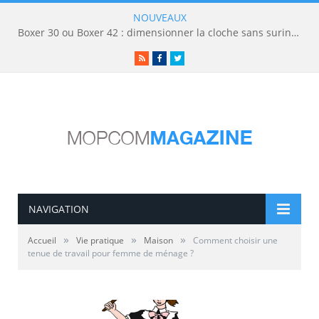
NOUVEAUX
Boxer 30 ou Boxer 42 : dimensionner la cloche sans surinvestir
RSS
Facebook
Twitter
NAVIGATION
»
»
»
Accueil
Vie pratique
Maison
Comment choisir une
tenue de travail pour femme de ménage ?