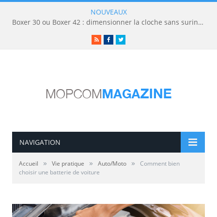
NOUVEAUX
Boxer 30 ou Boxer 42 : dimensionner la cloche sans surinvestir
RSS
Facebook
Twitter
NAVIGATION
»
»
»
Accueil
Vie pratique
Auto/Moto
Comment bien
choisir une batterie de voiture