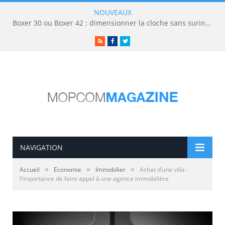
NOUVEAUX
Boxer 30 ou Boxer 42 : dimensionner la cloche sans surinvestir
RSS
Facebook
Twitter
NAVIGATION
»
»
»
Accueil
Economie
Immobilier
Achat d’une villa :
l’importance de faire appel à une agence immobilière