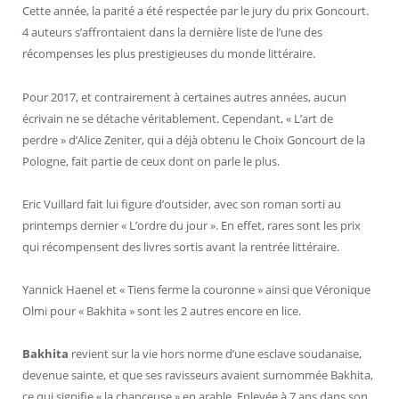
Cette année, la parité a été respectée par le jury du prix Goncourt.
4 auteurs s’affrontaient dans la dernière liste de l’une des
récompenses les plus prestigieuses du monde littéraire.
Pour 2017, et contrairement à certaines autres années, aucun
écrivain ne se détache véritablement. Cependant, « L’art de
perdre » d’Alice Zeniter, qui a déjà obtenu le Choix Goncourt de la
Pologne, fait partie de ceux dont on parle le plus.
Eric Vuillard fait lui figure d’outsider, avec son roman sorti au
printemps dernier « L’ordre du jour ». En effet, rares sont les prix
qui récompensent des livres sortis avant la rentrée littéraire.
Yannick Haenel et « Tiens ferme la couronne » ainsi que Véronique
Olmi pour « Bakhita » sont les 2 autres encore en lice.
Bakhita
revient sur la vie hors norme d’une esclave soudanaise,
devenue sainte, et que ses ravisseurs avaient surnommée Bakhita,
ce qui signifie « la chanceuse » en arable. Enlevée à 7 ans dans son