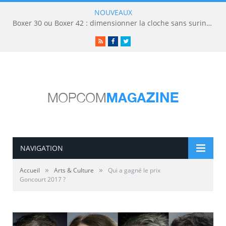
NOUVEAUX
Boxer 30 ou Boxer 42 : dimensionner la cloche sans surinvestir
RSS
Facebook
Twitter
NAVIGATION
»
»
Accueil
Arts & Culture
Qui a gagné le prix
Goncourt 2017 ?