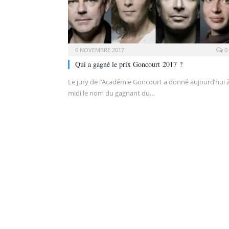
6 NOVEMBRE 2017
0
Qui a gagné le prix Goncourt 2017 ?
Le jury de l’Académie Goncourt a donné aujourd’hui 
midi le nom du gagnant du…