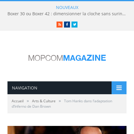
NOUVEAUX
Boxer 30 ou Boxer 42 : dimensionner la cloche sans surinvestir
RSS
Facebook
Twitter
NAVIGATION
»
»
Accueil
Arts & Culture
Tom Hanks dans l’adaptation
d’Inferno de Dan Brown