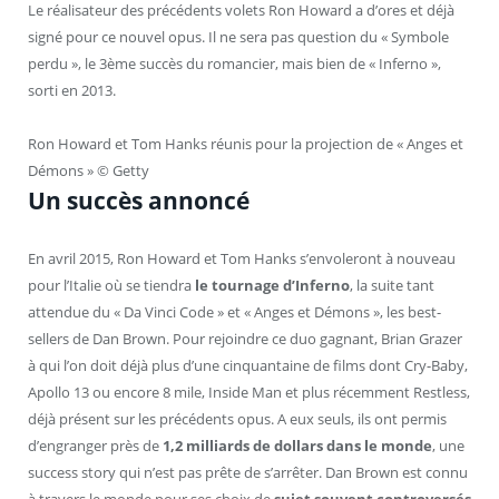
Le réalisateur des précédents volets Ron Howard a d’ores et déjà
signé pour ce nouvel opus. Il ne sera pas question du « Symbole
perdu », le 3ème succès du romancier, mais bien de « Inferno »,
sorti en 2013.
Ron Howard et Tom Hanks réunis pour la projection de « Anges et
Démons » © Getty
Un succès annoncé
En avril 2015, Ron Howard et Tom Hanks s’envoleront à nouveau
pour l’Italie où se tiendra
le tournage d’Inferno
, la suite tant
attendue du « Da Vinci Code » et « Anges et Démons », les best-
sellers de Dan Brown. Pour rejoindre ce duo gagnant, Brian Grazer
à qui l’on doit déjà plus d’une cinquantaine de films dont Cry-Baby,
Apollo 13 ou encore 8 mile, Inside Man et plus récemment Restless,
déjà présent sur les précédents opus. A eux seuls, ils ont permis
d’engranger près de
1,2 milliards de dollars dans le monde
, une
success story qui n’est pas prête de s’arrêter. Dan Brown est connu
à travers le monde pour ses choix de
sujet souvent controversés