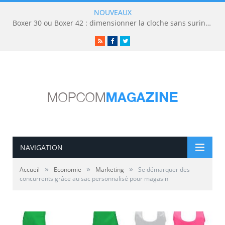
NOUVEAUX
Boxer 30 ou Boxer 42 : dimensionner la cloche sans surinvestir
RSS
Facebook
Twitter
NAVIGATION
»
»
»
Accueil
Economie
Marketing
Se démarquer des
concurrents grâce au sac personnalisé pour magasin