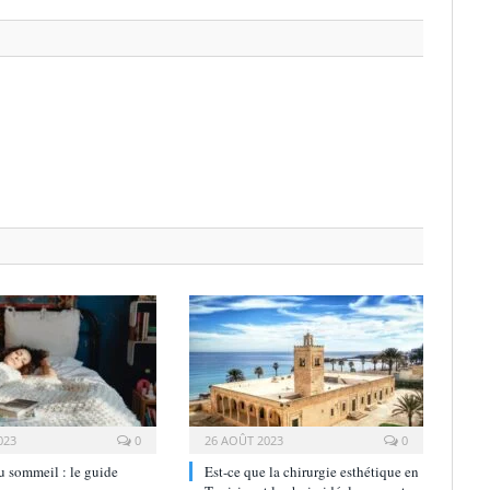
023
0
26 AOÛT 2023
0
 sommeil : le guide
Est-ce que la chirurgie esthétique en