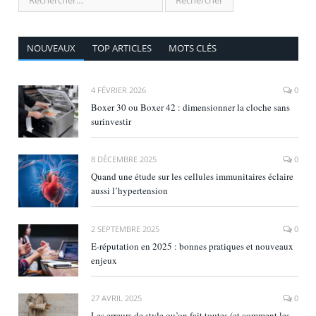
NOUVEAUX
TOP ARTICLES
MOTS CLÉS
4 FÉVRIER 2026
0
Boxer 30 ou Boxer 42 : dimensionner la cloche sans
surinvestir
8 DÉCEMBRE 2025
0
Quand une étude sur les cellules immunitaires éclaire
aussi l’hypertension
2 SEPTEMBRE 2025
0
E‑réputation en 2025 : bonnes pratiques et nouveaux
enjeux
27 AVRIL 2025
0
Les erreurs de style qu’on fait toutes (et comment les