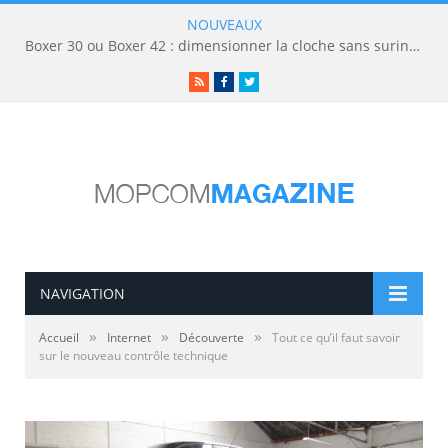
NOUVEAUX
Boxer 30 ou Boxer 42 : dimensionner la cloche sans surinvestir
RSS
Facebook
Twitter
NAVIGATION
»
»
»
Accueil
Internet
Découverte
Tout ce qu’il faut savoir
sur le nouveau contrôle technique