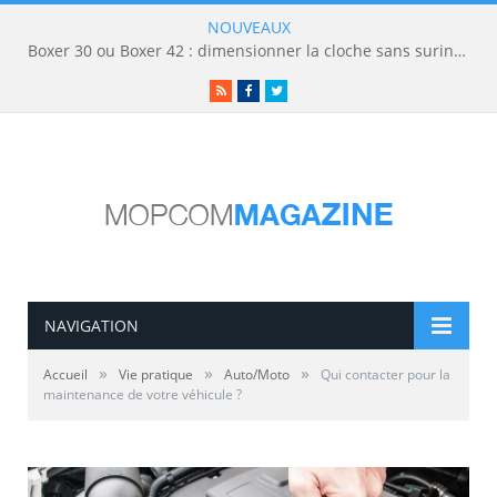
NOUVEAUX
Boxer 30 ou Boxer 42 : dimensionner la cloche sans surinvestir
RSS
Facebook
Twitter
NAVIGATION
»
»
»
Accueil
Vie pratique
Auto/Moto
Qui contacter pour la
maintenance de votre véhicule ?