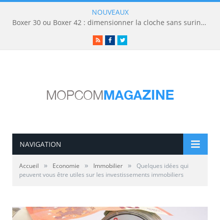
NOUVEAUX
Boxer 30 ou Boxer 42 : dimensionner la cloche sans surinvestir
RSS
Facebook
Twitter
NAVIGATION
»
»
»
Accueil
Economie
Immobilier
Quelques idées qui
peuvent vous être utiles sur les investissements immobiliers