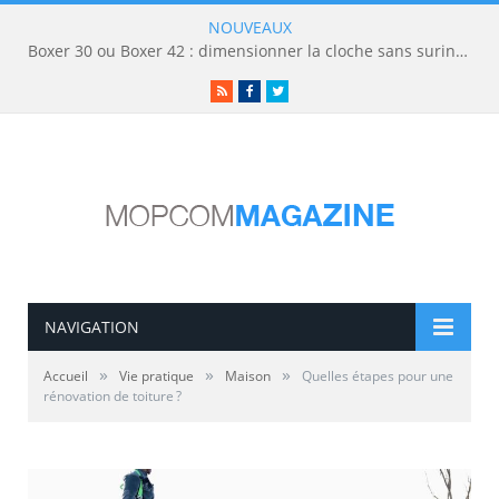
NOUVEAUX
Boxer 30 ou Boxer 42 : dimensionner la cloche sans surinvestir
RSS
Facebook
Twitter
NAVIGATION
»
»
»
Accueil
Vie pratique
Maison
Quelles étapes pour une
rénovation de toiture ?