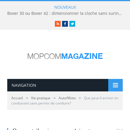
NOUVEAUX
Boxer 30 ou Boxer 42 : dimensionner la cloche sans surinvestir
RSS
Facebook
Twitter
NAVIGATION
»
»
»
Accueil
Vie pratique
Auto/Moto
Que peut-il arriver en
conduisant sans permis de conduire?