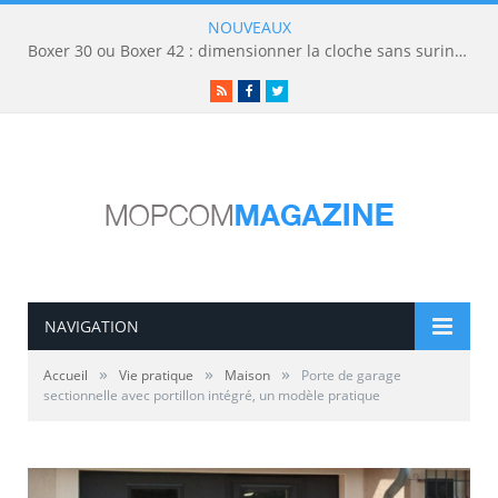
NOUVEAUX
Boxer 30 ou Boxer 42 : dimensionner la cloche sans surinvestir
RSS
Facebook
Twitter
NAVIGATION
»
»
»
Accueil
Vie pratique
Maison
Porte de garage
sectionnelle avec portillon intégré, un modèle pratique