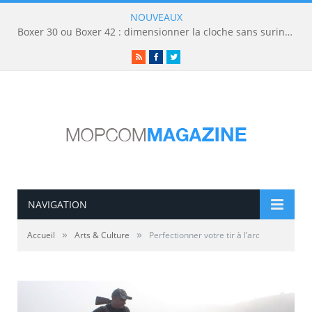
NOUVEAUX
Boxer 30 ou Boxer 42 : dimensionner la cloche sans surinvestir
RSS
Facebook
Twitter
NAVIGATION
»
»
Accueil
Arts & Culture
Perfectionner votre tir à l’arc