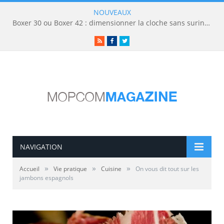
NOUVEAUX
Boxer 30 ou Boxer 42 : dimensionner la cloche sans surinvestir
RSS
Facebook
Twitter
NAVIGATION
»
»
»
Accueil
Vie pratique
Cuisine
On vous dit tout sur les
jambons espagnols