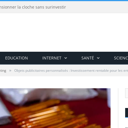
nsionner la cloche sans surinvestir
EDUCATION
INTERNET
SANTÉ
SCIENC
»
ting
Objets publicitaires personnalisés : Investissement rentable pour les en