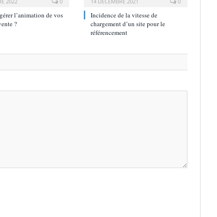
E 2022
0
14 DÉCEMBRE 2021
0
érer l’animation de vos
Incidence de la vitesse de
vente ?
chargement d’un site pour le
référencement