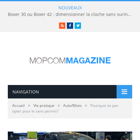
NOUVEAUX
Boxer 30 ou Boxer 42 : dimensionner la cloche sans surinvestir
RSS
Facebook
Twitter
NAVIGATION
»
»
»
Accueil
Vie pratique
Auto/Moto
Pourquoi ne pas
opter pour le sans permis?