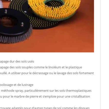
capage dur des sols usés
capage des sols souples comme le linoléum et le plastique
illé. A utiliser pour le décrassage ou le lavage des sols fortement
polissage et de lustrage
 méthode spray, particulièrement sur les sols thermoplastiques
u pour le marbre de pierre et s’emploie pour une cristallisation
ettoyage adaptés pour d’autres types de sol comme les disques