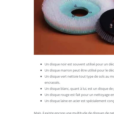
Un disque noir est souvent utilisé pour un dé
Un disque marron peut être utilisé pour le dé
Un disque vert nettoie tout type de sols au mou
encrassés.
Un disque blanc, quant à lui, est un disque de 
Un disque rouge est fait pour un nettoyage en
Un disque laine en acier est spécialement conç
Mais, il existe encore une multitude de disques de n