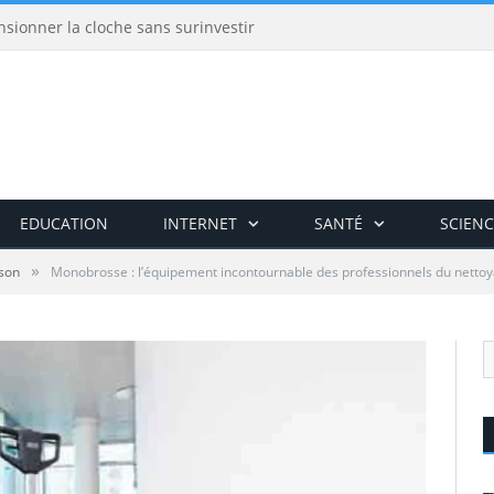
nsionner la cloche sans surinvestir
EDUCATION
INTERNET
SANTÉ
SCIENC
»
son
Monobrosse : l’équipement incontournable des professionnels du netto