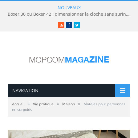
NOUVEAUX
Boxer 30 ou Boxer 42 : dimensionner la cloche sans surinvestir
RSS
Facebook
Twitter
NAVIGATION
»
»
»
Accueil
Vie pratique
Maison
Matelas pour personnes
en surpoids