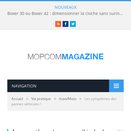
NOUVEAUX
Boxer 30 ou Boxer 42 : dimensionner la cloche sans surinvestir
RSS
Facebook
Twitter
NAVIGATION
»
»
»
Accueil
Vie pratique
Auto/Moto
Les symptômes des
pannes véhicules !