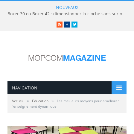
NOUVEAUX
Boxer 30 ou Boxer 42 : dimensionner la cloche sans surinvestir
RSS
Facebook
Twitter
NAVIGATION
»
»
Accueil
Education
Les meilleurs moyens pour améliorer
l’enseignement dynamique