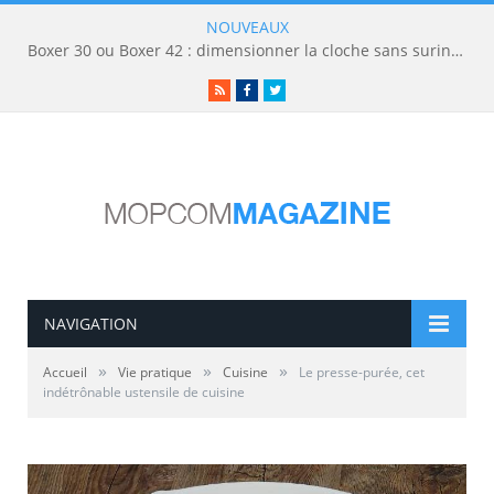
NOUVEAUX
Boxer 30 ou Boxer 42 : dimensionner la cloche sans surinvestir
RSS
Facebook
Twitter
NAVIGATION
»
»
»
Accueil
Vie pratique
Cuisine
Le presse-purée, cet
indétrônable ustensile de cuisine