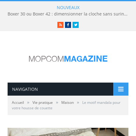
NOUVEAUX
Boxer 30 ou Boxer 42 : dimensionner la cloche sans surinvestir
RSS
Facebook
Twitter
NAVIGATION
»
»
»
Accueil
Vie pratique
Maison
Le motif mandala pour
votre housse de couette