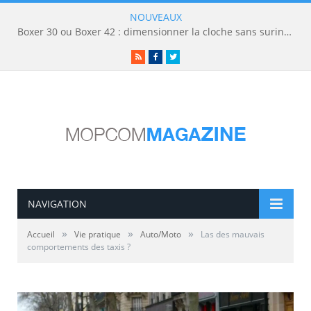
NOUVEAUX
Boxer 30 ou Boxer 42 : dimensionner la cloche sans surinvestir
RSS
Facebook
Twitter
NAVIGATION
»
»
»
Accueil
Vie pratique
Auto/Moto
Las des mauvais
comportements des taxis ?