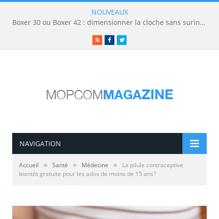
NOUVEAUX
Boxer 30 ou Boxer 42 : dimensionner la cloche sans surinvestir
RSS
Facebook
Twitter
NAVIGATION
»
»
»
Accueil
Santé
Médecine
La pilule contraceptive
bientôt gratuite pour les ados de moins de 15 ans?