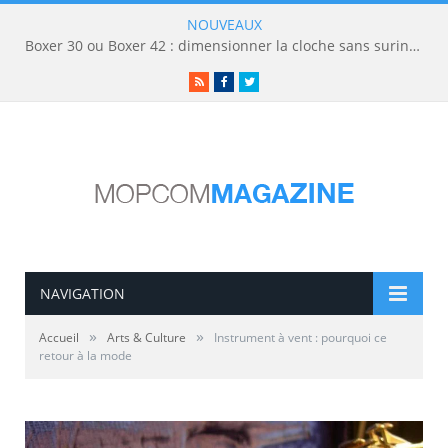
NOUVEAUX
Boxer 30 ou Boxer 42 : dimensionner la cloche sans surinvestir
RSS
Facebook
Twitter
NAVIGATION
»
»
Accueil
Arts & Culture
Instrument à vent : pourquoi ce
retour à la mode