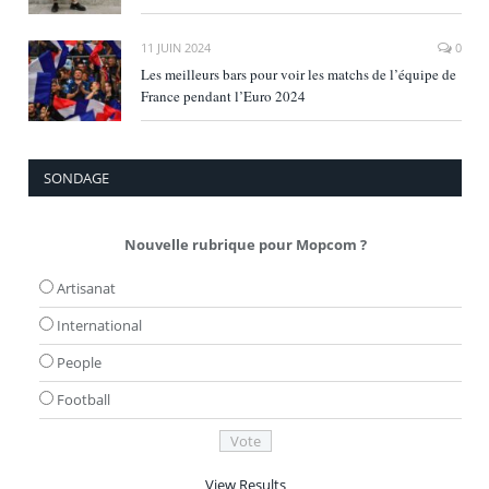
11 JUIN 2024
0
Les meilleurs bars pour voir les matchs de l’équipe de
France pendant l’Euro 2024
SONDAGE
Nouvelle rubrique pour Mopcom ?
Artisanat
International
People
Football
View Results