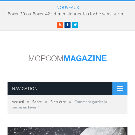
NOUVEAUX
Boxer 30 ou Boxer 42 : dimensionner la cloche sans surinvestir
RSS
Facebook
Twitter
NAVIGATION
»
»
»
Accueil
Santé
Bien-être
Comment garder la
pêche en hiver ?